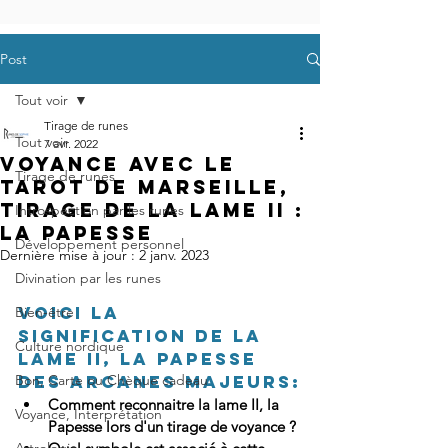
Post
Tout voir
Tirage de runes
Tout voir
7 avr. 2022
Voyance avec le
Tirage de runes
Tarot de Marseille,
Tirage de la lame II :
Introspection par les runes
La Papesse
Développement personnel
Dernière mise à jour :
2 janv. 2023
Divination par les runes
Voici la 
Bien-être
signification de la 
Culture nordique
lame II, la Papesse 
Bon, Carte ou Chèque cadeau
des Arcanes majeurs:
Comment reconnaitre la lame II, la 
Voyance, Interprétation
Papesse lors d'un tirage de voyance ?