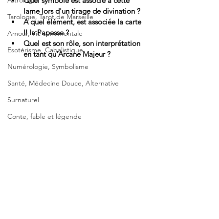
Astrologie
Quel symbole est associé à cette 
lame lors d'un tirage de divination ?
Tarologie, Tarot de Marseille
A quel élément, est associée la carte 
II la Papesse ?
Amour, Vie sentimentale
Quel est son rôle, son interprétation 
Esotérisme, Cabalistique
en tant qu'Arcane Majeur ?
Numérologie, Symbolisme
Santé, Médecine Douce, Alternative
Surnaturel
Conte, fable et légende