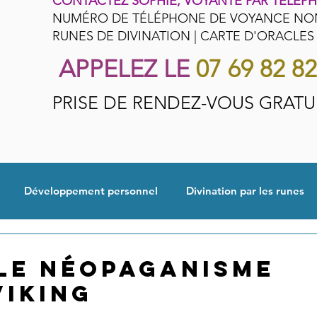
CONTACTEZ SOPHIE, VOYANTE PAR TÉLÉP
NUMÉRO DE TÉLÉPHONE DE VOYANCE NO
RUNES DE DIVINATION | CARTE D'ORACLES
APPELEZ LE
07 69 82 8
PRISE DE RENDEZ-VOUS GRATU
Développement personnel
Divination par les runes
ue cadeau
Voyance, Interprétation
Astrologie
 le Néopaganisme
viking
le
Esotérisme, Cabalistique