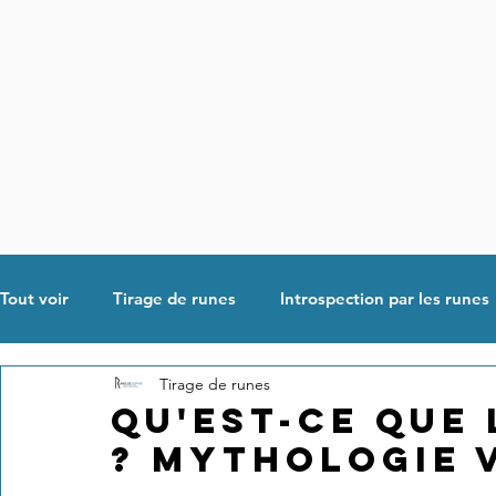
Tout voir
Tirage de runes
Introspection par les runes
Tirage de runes
Bien-être
Culture nordique
Bon, Carte ou Chèq
Qu'est-ce que
? mythologie 
Tarologie, Tarot de Marseille
Amour, Vie sentimenta