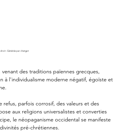
 droit -Générée par chatgpt
f, venant des traditions païennes grecques, 
 à l'individualisme moderne négatif, égoïste et 
me.
efus, parfois corrosif, des valeurs et des 
pose aux religions universalistes et converties 
rincipe, le néopaganisme occidental se manifeste 
divinités pré-chrétiennes. 