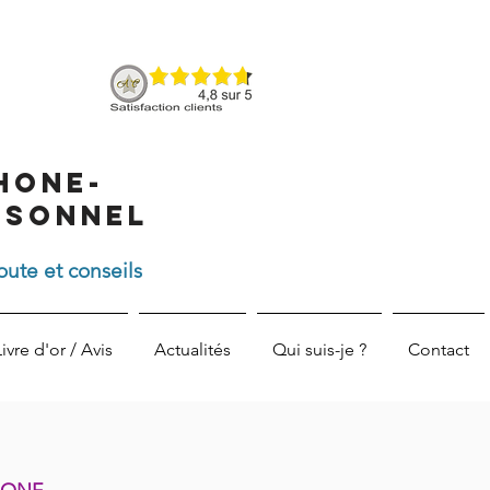
hone-
rsonnel
oute et conseils
Livre d'or / Avis
Actualités
Qui suis-je ?
Contact