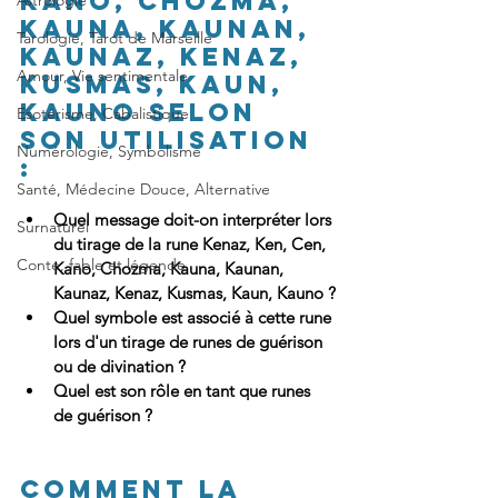
Kano, Chozma, 
Astrologie
Kauna, Kaunan, 
Tarologie, Tarot de Marseille
Kaunaz, Kenaz, 
Amour, Vie sentimentale
Kusmas, Kaun, 
Kauno 
selon 
Esotérisme, Cabalistique
son utilisation 
Numérologie, Symbolisme
:
Santé, Médecine Douce, Alternative
Quel message doit-on interpréter lors 
Surnaturel
du tirage de la rune Kenaz, Ken, Cen, 
Conte, fable et légende
Kano, Chozma, Kauna, Kaunan, 
Kaunaz, Kenaz, Kusmas, Kaun, Kauno ?
Quel symbole est associé à cette rune 
lors d'un tirage de runes de guérison 
ou de divination ?
Quel est son rôle en tant que runes 
de guérison ?
Comment la 