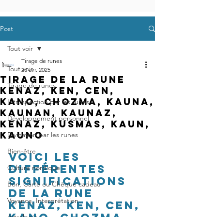
Post
Tout voir
Tirage de runes
Tout voir
23 avr. 2025
Tirage de la rune
Tirage de runes
Kenaz, Ken, Cen,
Kano, Chozma, Kauna,
Introspection par les runes
Kaunan, Kaunaz,
Développement personnel
Kenaz, Kusmas, Kaun,
Kauno
Divination par les runes
Bien-être
Voici les 
différentes 
Culture nordique
significations 
Bon, Carte ou Chèque cadeau
de la rune 
Voyance, Interprétation
Kenaz, Ken, Cen, 