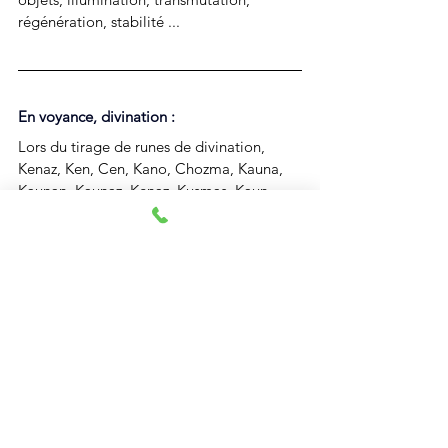
régénération, stabilité ... 
En voyance, divination : 
Lors du tirage de runes de divination, 
Kenaz, Ken, Cen, Kano, Chozma, Kauna, 
Kaunan, Kaunaz, Kenaz, Kusmas, Kaun, 
Kauno 
est associée par les voyantes et les 
tireuses de cartes à une 
illumination, une 
période de chance, une période de 
créativité …
En conclusion, l
a rune Kenaz, aussi connue 
sous de nombreuses variantes comme 
Ken, Cen, Kano, Kaunan ou encore Kauno, 
incarne un symbole riche et puissant dans 